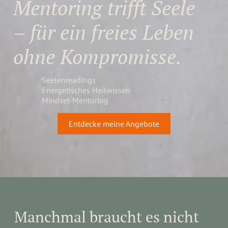
Mentoring trifft Seele
– für ein freies Leben
ohne Kompromisse.
Seelenreadings
Energetisches Heilwissen
Mindset-Mentoring
Entdecke meine Angebote
Manchmal braucht es nicht